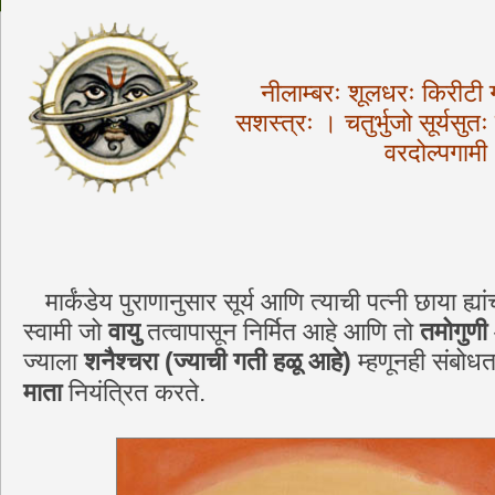
नीलाम्बरः शूलधरः किरीटी 
सशस्त्रः ।
चतुर्भुजो सूर्यसुतः
वरदोल्पगाम
मार्कंडेय पुराणानुसार सूर्य आणि त्याची पत्नी छाया ह्यां
स्वामी जो
वायु
तत्वापासून निर्मित आहे आणि तो
तमोगुणी
ज्याला
शनैश्चरा
(
ज्याची गती हळू आहे
)
म्हणूनही संबोध
माता
नियंत्रित करते
.